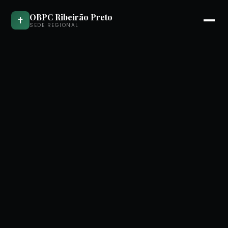
OBPC Ribeirão Preto
✝
SEDE REGIONAL