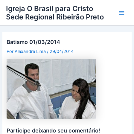
Ir
Main
Igreja O Brasil para Cristo
para
Sede Regional Ribeirão Preto
Men
o
conteúdo
Batismo 01/03/2014
Por
Alexandre Lima
/
29/04/2014
Participe deixando seu comentário!