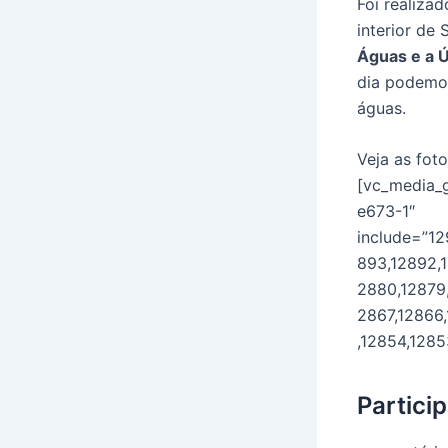
Foi realiza
interior de
Águas e a 
dia podemo
águas.
Veja as fot
[vc_media_
e673-1″
include=”12
893,12892,1
2880,12879,
2867,12866,
,12854,1285
Partici