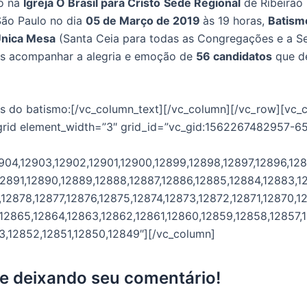
do na
Igreja O Brasil para Cristo
Sede Regional
de Ribeirão 
 São Paulo no dia
05 de Março de 2019
às 19 horas,
Batism
Única Mesa
(Santa Ceia para todas as Congregações e a Se
s acompanhar a alegria e emoção de
56 candidatos
que d
os do batismo:[/vc_column_text][/vc_column][/vc_row][vc_
grid element_width=”3″ grid_id=”vc_gid:1562267482957-6
904,12903,12902,12901,12900,12899,12898,12897,12896,128
2891,12890,12889,12888,12887,12886,12885,12884,12883,12
12878,12877,12876,12875,12874,12873,12872,12871,12870,1
12865,12864,12863,12862,12861,12860,12859,12858,12857,
3,12852,12851,12850,12849″][/vc_column]
pe deixando seu comentário!