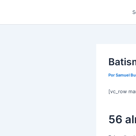
Ir
para
S
o
conteúdo
Batis
Por
Samuel Bu
[vc_row ma
56 a