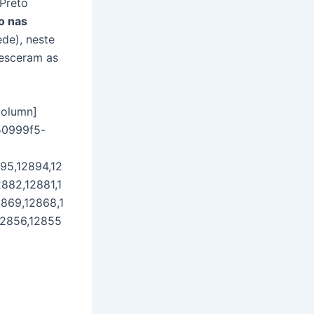
Preto
o nas
de), neste
esceram as
column]
50999f5-
95,12894,12
882,12881,1
2869,12868,1
12856,12855