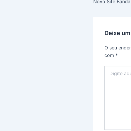
Novo Site Banda
Deixe um
O seu ender
com
*
Digite
aqui...