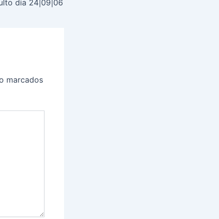
ulto dia 24|09|06
ão marcados