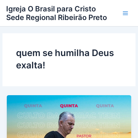
Ir
Main
Igreja O Brasil para Cristo
para
Sede Regional Ribeirão Preto
Men
o
conteúdo
quem se humilha Deus
exalta!